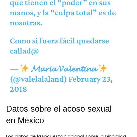
que tienen el “poder” en sus
manos, y la “culpa total” es de
nosotras.
Como si fuera fácil quedarse
callad@
—
𝓜𝓪𝓻𝓲𝓪 𝓥𝓪𝓵𝓮𝓷𝓽𝓲𝓷𝓪
(@valelalaland)
February 23,
2018
Datos sobre el acoso sexual
en México
Los datos de la Encuesta Nacional sobre la Dinámica