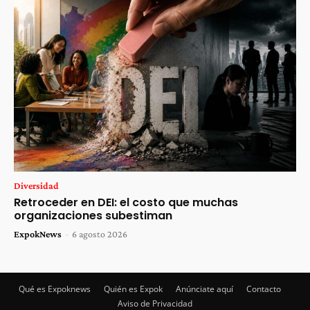
Diversidad
Retroceder en DEI: el costo que muchas
organizaciones subestiman
ExpokNews
-
6 agosto 2026
Qué es Expoknews
Quién es Expok
Anúnciate aquí
Contacto
Aviso de Privacidad