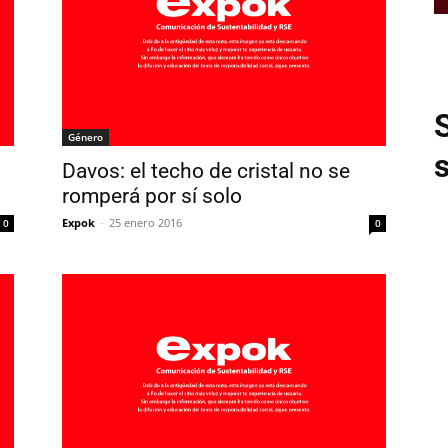
Género
Davos: el techo de cristal no se
romperá por sí solo
Expok
-
25 enero 2016
0
0