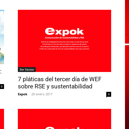
3er Sector
:
7 pláticas del tercer día de WEF
sobre RSE y sustentabilidad
0
Expok
-
20 enero 2017
0