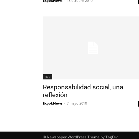
ExpokNews
-
13 octubre 2010
RSE
Responsabilidad social, una
reflexión
ExpokNews
-
7 mayo 2010
© Newspaper WordPress Theme by TagDiv