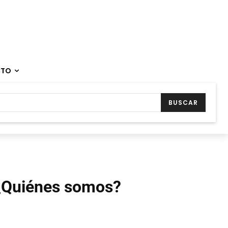
CTO
BUSCAR
¿Quiénes somos?