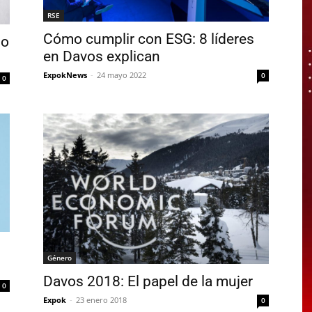
RSE
Cómo cumplir con ESG: 8 líderes
do
en Davos explican
ExpokNews
-
24 mayo 2022
0
0
Género
Davos 2018: El papel de la mujer
0
Expok
-
23 enero 2018
0