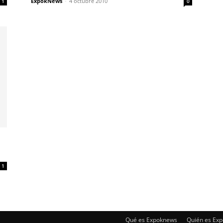
ExpokNews
-
4 octubre 2010
1
0
1
Qué es Expoknews
Quién es Exp