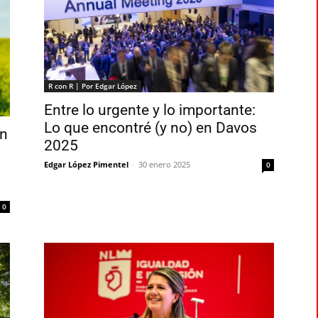
R con R | Por Edgar López
Entre lo urgente y lo importante:
Lo que encontré (y no) en Davos
ón
2025
Edgar López Pimentel
-
30 enero 2025
0
0