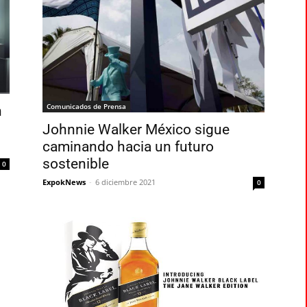
Comunicados de Prensa
n
Johnnie Walker México sigue
caminando hacia un futuro
sostenible
0
ExpokNews
-
6 diciembre 2021
0