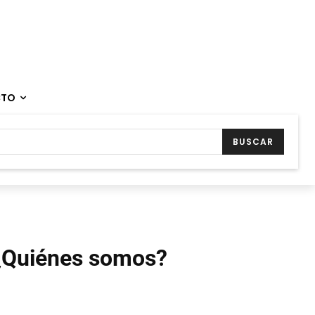
CTO
BUSCAR
¿Quiénes somos?