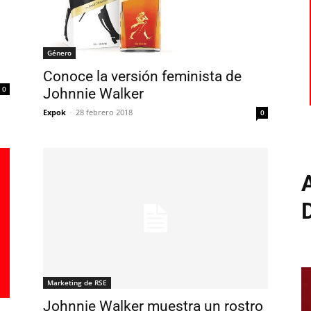
Género
Conoce la versión feminista de
0
Johnnie Walker
Expok
-
28 febrero 2018
0
Marketing de RSE
Johnnie Walker muestra un rostro