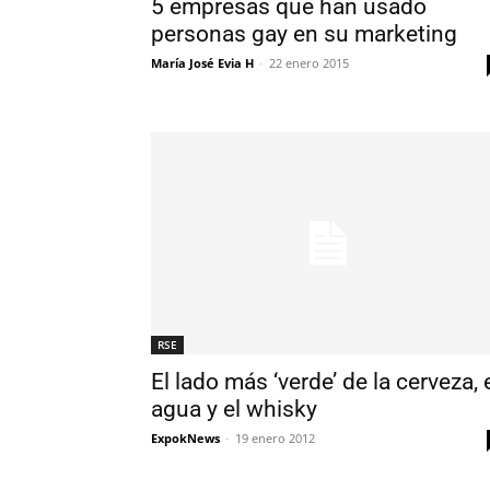
5 empresas que han usado
personas gay en su marketing
María José Evia H
-
22 enero 2015
RSE
El lado más ‘verde’ de la cerveza, 
agua y el whisky
ExpokNews
-
19 enero 2012