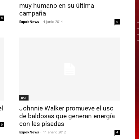
muy humano en su última
campaña
0
ExpokNews
-
4 junio 2014
0
RSE
el
Johnnie Walker promueve el uso
de baldosas que generan energía
con las pisadas
0
ExpokNews
-
11 enero 2012
4