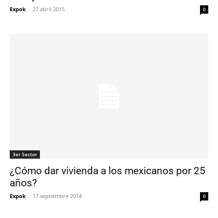
Expok
-
27 abril 2015
0
3er Sector
¿Cómo dar vivienda a los mexicanos por 25
años?
Expok
-
17 septiembre 2014
0