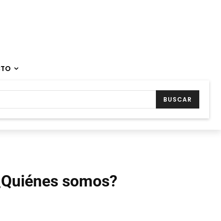
CTO
BUSCAR
¿Quiénes somos?