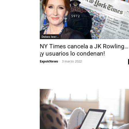
Debes leer...
NY Times cancela a JK Rowling…
¡y usuarios lo condenan!
ExpokNews
-
3 marzo 2022