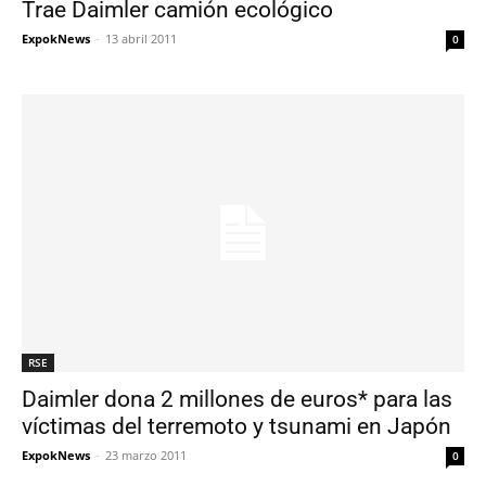
Trae Daimler camión ecológico
ExpokNews
-
13 abril 2011
0
RSE
Daimler dona 2 millones de euros* para las
víctimas del terremoto y tsunami en Japón
ExpokNews
-
23 marzo 2011
0