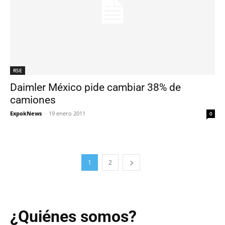
RSE
Daimler México pide cambiar 38% de
camiones
ExpokNews
-
19 enero 2011
0
1
2
¿Quiénes somos?