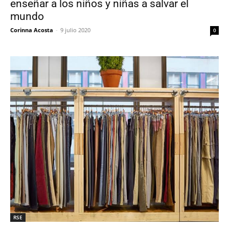
enseñar a los niños y niñas a salvar el
mundo
Corinna Acosta
-
9 julio 2020
0
RSE