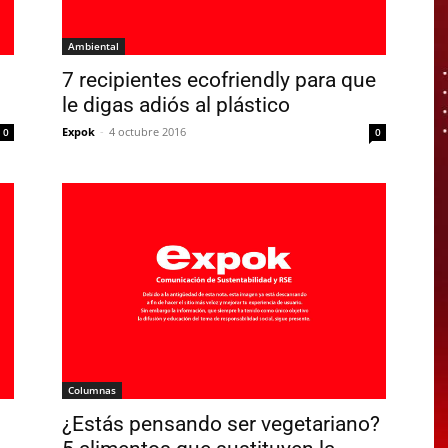
Ambiental
7 recipientes ecofriendly para que
le digas adiós al plástico
Expok
-
4 octubre 2016
0
0
Columnas
¿Estás pensando ser vegetariano?