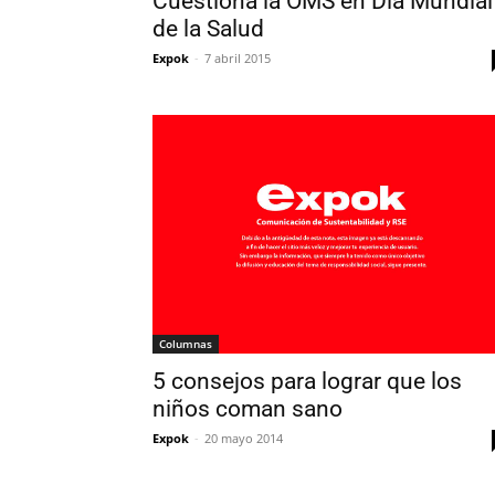
Cuestiona la OMS en Día Mundial
de la Salud
Expok
-
7 abril 2015
Columnas
5 consejos para lograr que los
niños coman sano
Expok
-
20 mayo 2014