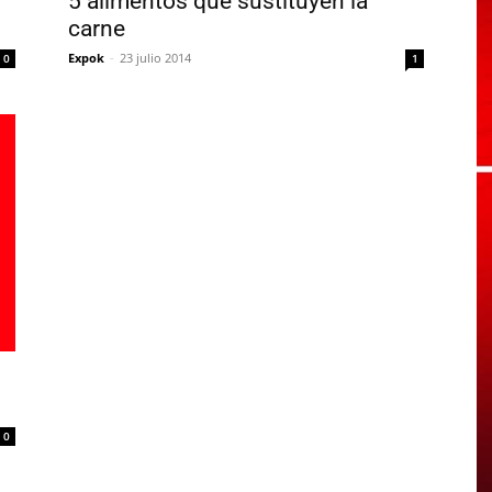
5 alimentos que sustituyen la
carne
Expok
-
23 julio 2014
0
1
0