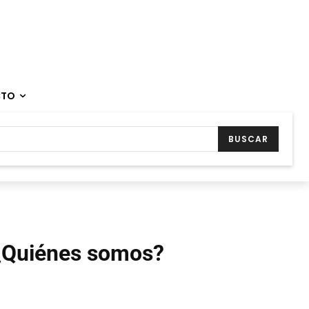
CTO
BUSCAR
¿Quiénes somos?