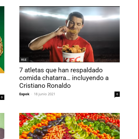
RSE
7 atletas que han respaldado
comida chatarra… incluyendo a
Cristiano Ronaldo
Expok
-
18 junio 2021
0
0