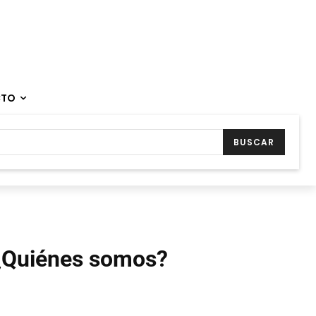
CTO
BUSCAR
¿Quiénes somos?