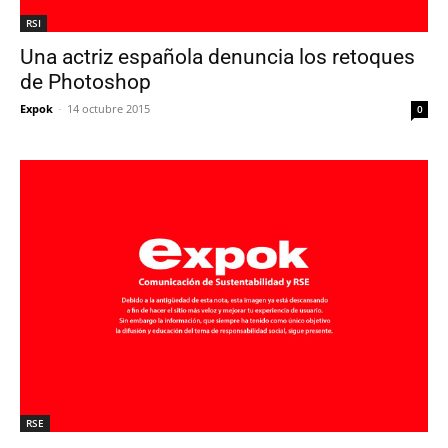
RSI
Una actriz española denuncia los retoques
de Photoshop
Expok
-
14 octubre 2015
0
RSE