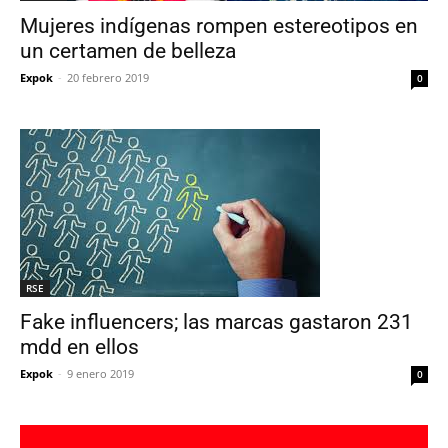
Mujeres indígenas rompen estereotipos en
un certamen de belleza
Expok
-
20 febrero 2019
0
RSE
Fake influencers; las marcas gastaron 231
mdd en ellos
Expok
-
9 enero 2019
0