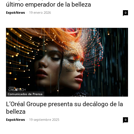
último emperador de la belleza
ExpokNews
-
19 enero 2026
0
Comunicados de Prensa
L’Oréal Groupe presenta su decálogo de la
belleza
ExpokNews
-
19 septiembre 2025
0