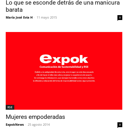
Lo que se esconde detrás de una manicura
barata
María José Evia H
-
11 mayo 2015
0
RSE
Mujeres empoderadas
ExpokNews
-
25 agosto 2014
0