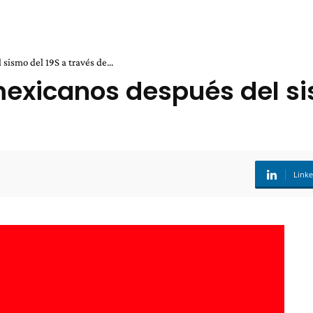
ismo del 19S a través de...
xicanos después del sis
Link