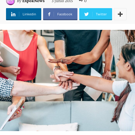
3 junio 2015
0
By
ExpokNews
Linkedin
Facebook
Twitter