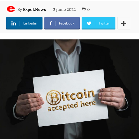
2 junio 2022
0
By
ExpokNews
Linkedin
Facebook
Twitter