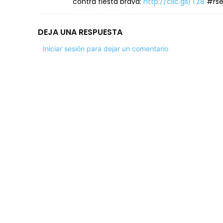
contra fiesta brava:
http://clic.gs/TZ8
#rse 
DEJA UNA RESPUESTA
Iniciar sesión para dejar un comentario