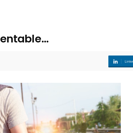
tentable…
Link