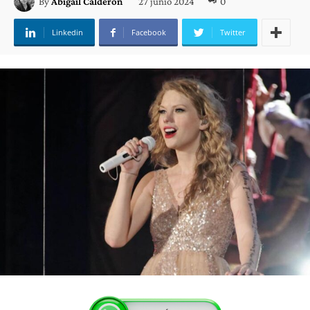
27 junio 2024
0
By
Abigail Calderón
Linkedin
Facebook
Twitter