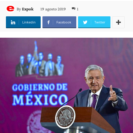
19 agosto 2019
1
By
Expok
Linkedin
Facebook
Twitter