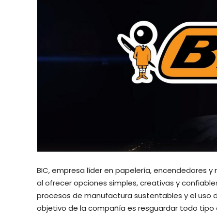
BIC, empresa líder en papelería, encendedores y 
al ofrecer opciones simples, creativas y confiab
procesos de manufactura sustentables y el uso d
objetivo de la compañía es resguardar todo tipo 