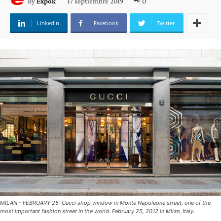
17 septiembre 2019
0
By
Expok
Linkedin
Facebook
Twitter
MILAN - FEBRUARY 25: Gucci shop window in Monte Napoleone street, one of the
most important fashion street in the world. February 25, 2012 in Milan, Italy.