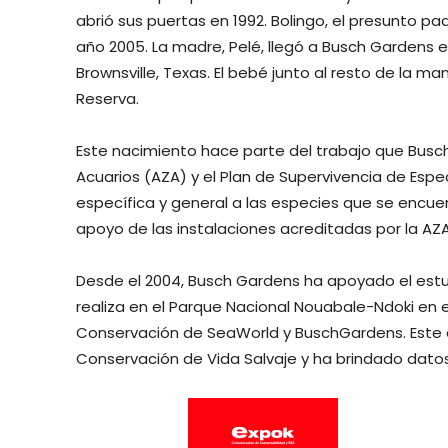
abrió sus puertas en 1992. Bolingo, el presunto pad
año 2005. La madre, Pelé, llegó a
Busch
Gardens
e
Brownsville, Texas. El
bebé
junto al resto de la ma
Reserva.
Este nacimiento hace parte del trabajo que
Busc
Acuarios (AZA) y el Plan de Supervivencia de Espe
específica y general a las especies que se encue
apoyo de las instalaciones acreditadas por la AZA
Desde el 2004,
Busch
Gardens
ha apoyado el estud
realiza en el Parque Nacional Nouabale-Ndoki en e
Conservación de SeaWorld y
Busch
Gardens
. Est
Conservación de Vida Salvaje y ha brindado dato