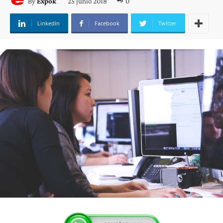
25 junio 2018
0
By
Expok
Linkedin
Facebook
Twitter