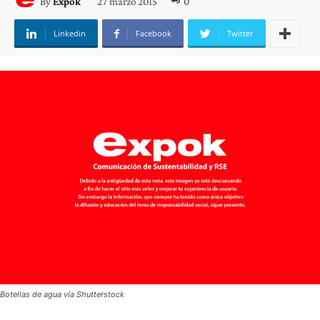
27 marzo 2015
0
By
Expok
Linkedin
Facebook
Twitter
Botellas de agua vía Shutterstock