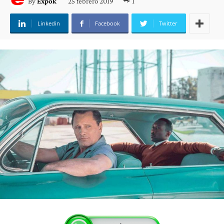
25 febrero 2019
1
By
Expok
Linkedin
Facebook
Twitter