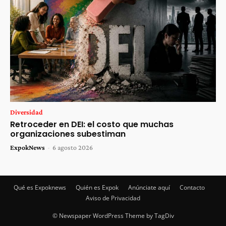
Diversidad
Retroceder en DEI: el costo que muchas
organizaciones subestiman
ExpokNews
-
6 agosto 2026
Qué es Expoknews
Quién es Expok
Anúnciate aquí
Contacto
Aviso de Privacidad
© Newspaper WordPress Theme by TagDiv