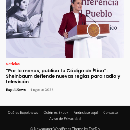
Noticias
“Por lo menos, publica tu Código de Ética”:
Sheinbaum defiende nuevas reglas para radio y
televisión
ExpokNews
-
4 agosto 2026
Qué es Expoknews
Quién es Expok
Anúnciate aquí
Contacto
Aviso de Privacidad
© Newspaper WordPress Theme by TagDiv