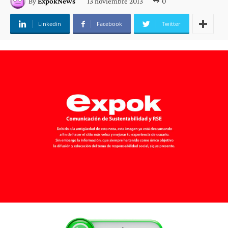
13 noviembre 2013
0
By
ExpokNews
Linkedin
Facebook
Twitter