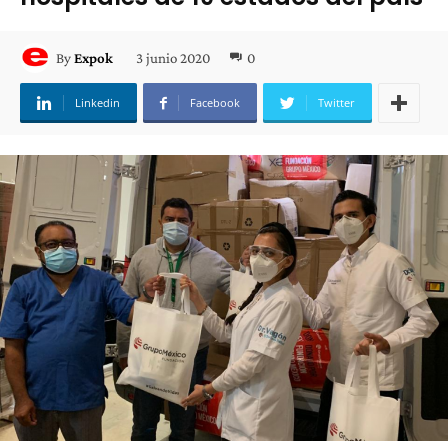
3 junio 2020
0
By
Expok
Linkedin
Facebook
Twitter