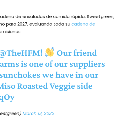
 cadena de ensaladas de comida rápida, Sweetgreen,
bono para 2027, evaluando toda su
cadena de
emisiones.
@TheHFM
!
Our friend
arms
is one of our suppliers
sunchokes we have in our
iso Roasted Veggie side
pqOy
eetgreen)
March 13, 2022