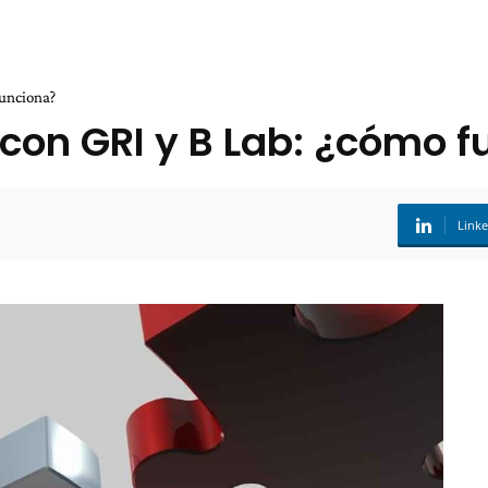
funciona?
con GRI y B Lab: ¿cómo f
Link