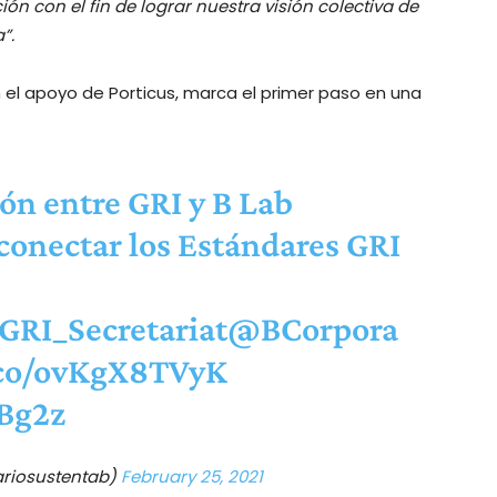
n con el fin de lograr nuestra visión colectiva de
”.
 el apoyo de Porticus, marca el primer paso en una
ón entre GRI y B Lab
 conectar los Estándares GRI
RI_Secretariat
@BCorpora
t.co/ovKgX8TVyK
Bg2z
ariosustentab)
February 25, 2021