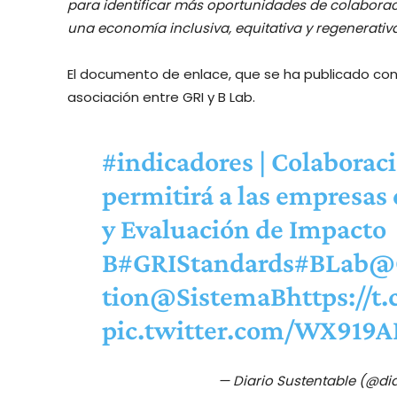
para identificar más oportunidades de colaboració
una economía inclusiva, equitativa y regenerativa
El documento de enlace, que se ha publicado con
asociación entre GRI y B Lab.
#indicadores
| Colaboraci
permitirá a las empresas
y Evaluación de Impacto
B
#GRIStandards
#BLab
@G
tion
@SistemaB
https://
pic.twitter.com/WX919A
— Diario Sustentable (@di