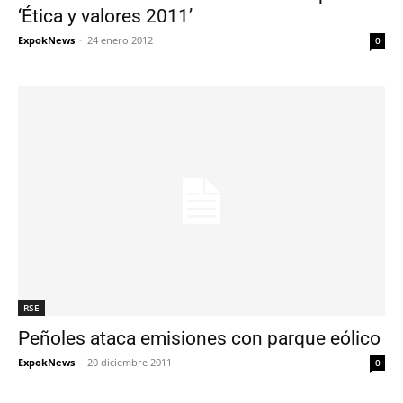
‘Ética y valores 2011’
ExpokNews
-
24 enero 2012
0
RSE
Peñoles ataca emisiones con parque eólico
ExpokNews
-
20 diciembre 2011
0