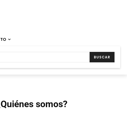
CTO
BUSCAR
¿Quiénes somos?