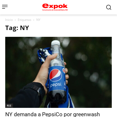
Inicio
Etiquetas
NY
Tag: NY
RSE
NY demanda a PepsiCo por greenwash