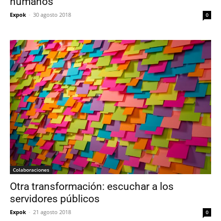
humanos
Expok
-
30 agosto 2018
0
Colaboraciones
Otra transformación: escuchar a los
servidores públicos
Expok
-
21 agosto 2018
0