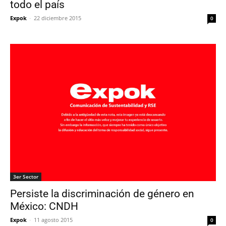
todo el país
Expok
-
22 diciembre 2015
0
3er Sector
Persiste la discriminación de género en
México: CNDH
Expok
-
11 agosto 2015
0