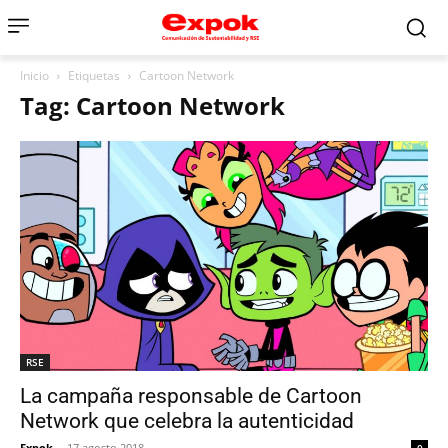
Inicio
Etiquetas
Cartoon Network
Tag: Cartoon Network
RSE
La campaña responsable de Cartoon
Network que celebra la autenticidad
Expok
-
17 agosto 2018
0