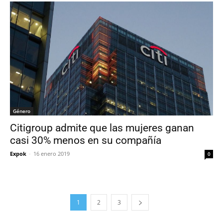
Género
Citigroup admite que las mujeres ganan
casi 30% menos en su compañía
Expok
-
16 enero 2019
0
1
2
3