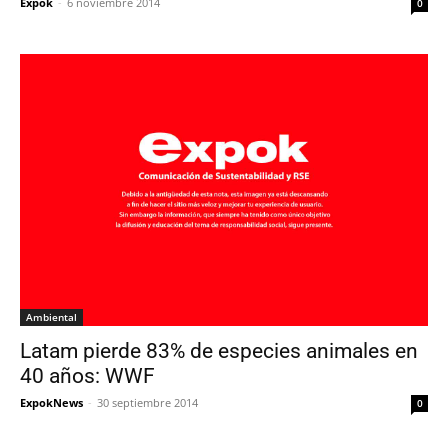
Expok
-
6 noviembre 2014
0
Ambiental
Latam pierde 83% de especies animales en
40 años: WWF
ExpokNews
-
30 septiembre 2014
0