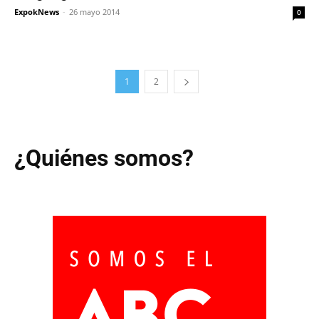
ExpokNews
-
26 mayo 2014
0
1
2
¿Quiénes somos?