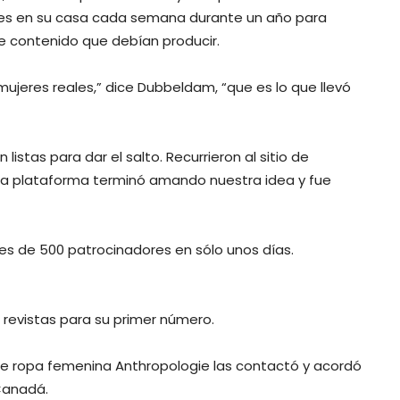
res en su casa cada semana durante un año para
de contenido que debían producir.
ujeres reales,” dice Dubbeldam, “que es lo que llevó
istas para dar el salto. Recurrieron al sitio de
“La plataforma terminó amando nuestra idea y fue
ares de 500 patrocinadores en sólo unos días.
0 revistas para su primer número.
a de ropa femenina Anthropologie las contactó y acordó
 Canadá.