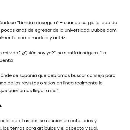
éndose “tímida e insegura” – cuando surgió la idea de
 A pocos años de egresar de la universidad, Dubbeldam
almente como modelo y actriz.
mi vida? ¿Quién soy yo?”, se sentía insegura. “La
uenta.
dónde se suponía que debíamos buscar consejo para
a de las revistas o sitios en línea realmente le
que queríamos llegar a ser”.
.
r la idea. Las dos se reunían en cafeterías y
s, los temas para artículos y el aspecto visual.