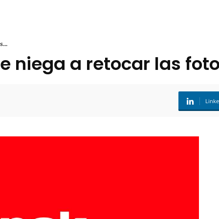
...
 se niega a retocar las fo
Link