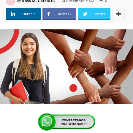
21 diciembre 2022
0
By
Rosa M. García H.
Linkedin
Facebook
Twitter