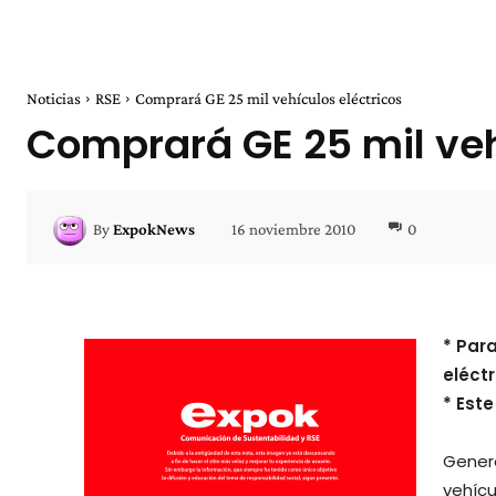
Noticias
RSE
Comprará GE 25 mil vehículos eléctricos
Comprará GE 25 mil veh
16 noviembre 2010
0
By
ExpokNews
* Par
eléctr
* Est
Genera
vehícu