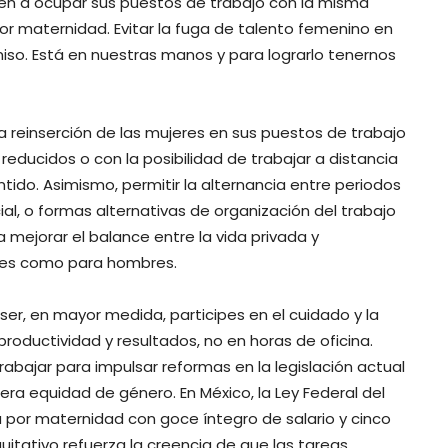
lven a ocupar sus puestos de trabajo con la misma
r maternidad. Evitar la fuga de talento femenino en
so. Está en nuestras manos y para lograrlo tenernos
la reinserción de las mujeres en sus puestos de trabajo
reducidos o con la posibilidad de trabajar a distancia
ido. Asimismo, permitir la alternancia entre periodos
l, o formas alternativas de organización del trabajo
a mejorar el balance entre la vida privada y
eres como para hombres.
ser, en mayor medida, participes en el cuidado y la
productividad y resultados, no en horas de oficina.
abajar para impulsar reformas en la legislación actual
era equidad de género. En México, la Ley Federal del
a por maternidad con goce íntegro de salario y cinco
uitativo refuerza la creencia de que las tareas