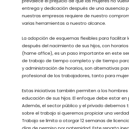
prevalece el prejuicio de que las mujeres no vue
entrega y dedicación después de una ausencia po
nuestras empresas requiere de nuestro compromi
varias herramientas a nuestro alcance.
La adopción de esquemas flexibles para facilitar 
después del nacimiento de sus hijos, con horarios 
(hame affice), es un paso importante en este sent
de trabajo de tiempo completo y de tiempo parcia
y administración de horarios, son alternativas par
profesional de los trabajadores, tanto para muj
Estas iniciativas también permiten a los hombres 
educación de sus hijos. El enfoque debe estar en 
Además, el sector público y el privado debemos tr
sobre el trabajo si querernos propiciar una verdad
Trabajo se limita a otorgar 12 semanas de licenci
días de permiso por paternidad. Este reparto ineq