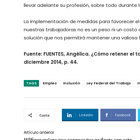
llevar adelante su profesión, sobre todo durante l
La implementación de medidas para favorecer el b
nuestras trabajadoras no es un peso ni un costo a
solución que nos permitirá mantener una valiosa 
Fuente: FUENTES, Angélica. ¿Cómo retener el 
diciembre 2014, p. 44.
TAGS
Empleo
Inclusión
Ley Federal del Trabajo
m
Linkedin
Facebook
Cuota
Artículo anterior
Hilfiger quiere que cargues tus gadgets con esta