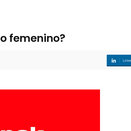
to femenino?
Link