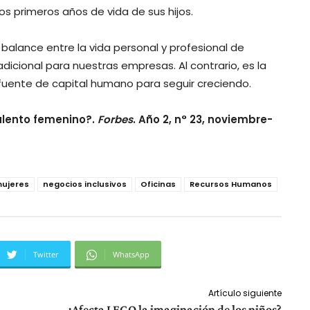
os primeros años de vida de sus hijos.
alance entre la vida personal y profesional de
dicional para nuestras empresas. Al contrario, es la
fuente de capital humano para seguir creciendo.
talento femenino?.
Forbes
. Año 2, n° 23, noviembre-
ujeres
negocios inclusivos
Oficinas
Recursos Humanos
Twitter
WhatsApp
Artículo siguiente
¿Afecta LEGO la imaginación de los niños?