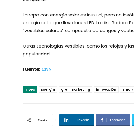
La ropa con energía solar es inusual, pero no insó
energía solar que lleva luces LED. La diseñadora 
“vestibles solares” compuesta de abrigos y vest
Otras tecnologías vestibles, como los relojes y 
popularidad.
Fuente:
CNN
TAGS
Energía
gren marketing
innovación
Smart
Linkedin
Facebook
Cuota