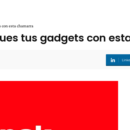
s con esta chamarra
rgues tus gadgets con es
Link