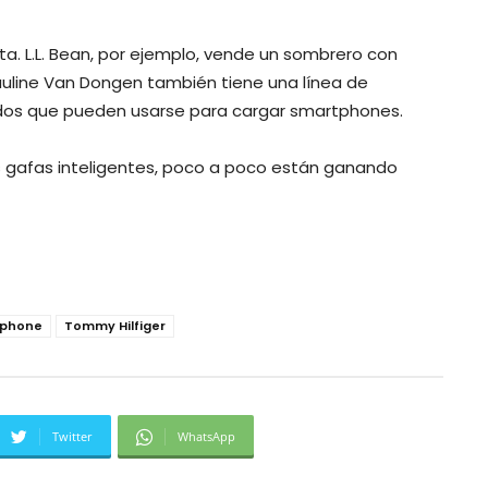
lita. L.L. Bean, por ejemplo, vende un sombrero con
Pauline Van Dongen también tiene una línea de
idos que pueden usarse para cargar smartphones.
las gafas inteligentes, poco a poco están ganando
phone
Tommy Hilfiger
Twitter
WhatsApp