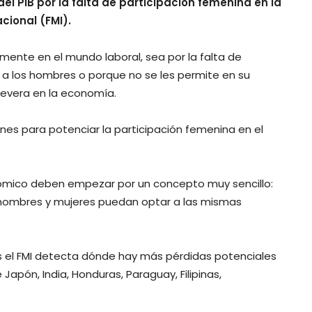
del PIB por la falta de participación femenina en la
cional (FMI).
mente en el mundo laboral, sea por la falta de
 a los hombres o porque no se les permite en su
 severa en la economía.
ones para potenciar la participación femenina en el
nómico deben empezar por un concepto muy sencillo:
e hombres y mujeres puedan optar a las mismas
es el FMI detecta dónde hay más pérdidas potenciales
 Japón, India, Honduras, Paraguay, Filipinas,