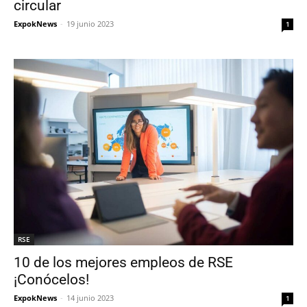
circular
ExpokNews
-
19 junio 2023
1
RSE
10 de los mejores empleos de RSE
¡Conócelos!
ExpokNews
-
14 junio 2023
1