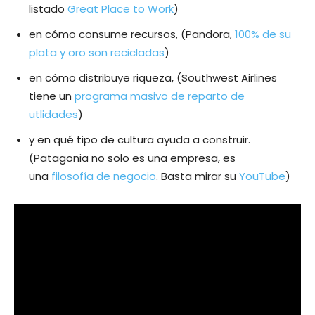
listado
Great Place to Work
)
en cómo consume recursos, (Pandora,
100% de su
plata y oro son recicladas
)
en cómo distribuye riqueza, (Southwest Airlines
tiene un
programa masivo de reparto de
utlidades
)
y en qué tipo de cultura ayuda a construir.
(Patagonia no solo es una empresa, es
una
filosofía de negocio
. Basta mirar su
YouTube
)