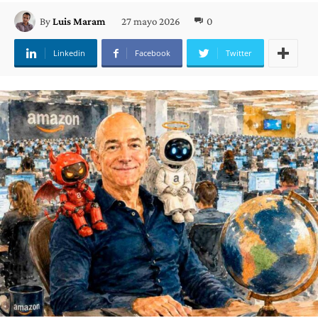
27 mayo 2026
0
By
Luis Maram
Linkedin
Facebook
Twitter