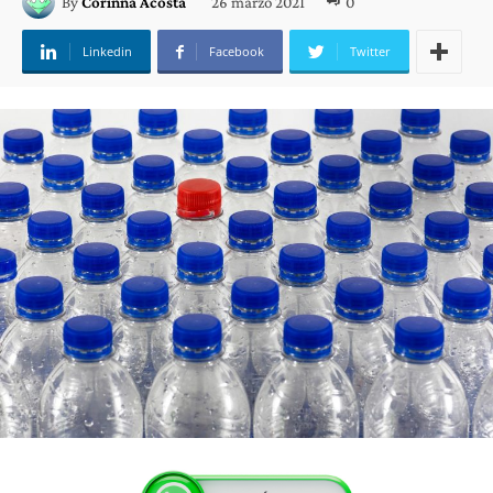
26 marzo 2021
0
By
Corinna Acosta
Linkedin
Facebook
Twitter