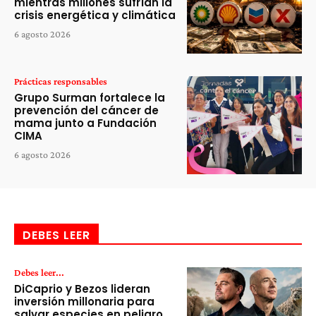
mientras millones sufrían la
crisis energética y climática
6 agosto 2026
Prácticas responsables
Grupo Surman fortalece la
prevención del cáncer de
mama junto a Fundación
CIMA
6 agosto 2026
DEBES LEER
Debes leer...
DiCaprio y Bezos lideran
inversión millonaria para
salvar especies en peligro