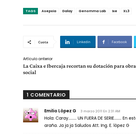
TAGS
Asepxia
Dalay
Genomma Lab
Ixe
XL3
Linkedin
Facebook
Cuota
Artículo anterior
La Caixa e Ibercaja recortan su dotación para obra
social
1 COMENTARIO
Emilio Lòpez G
3 marzo 2011 En 2:31 AM
Hola: Caray……… UN FUERA DE SERIE…….. En est
araña. Ja ja ja Saludos Att. Ing. E. lòpez G