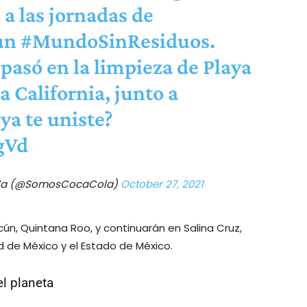
 a las jornadas de
un
#MundoSinResiduos
.
 pasó en la limpieza de Playa
a California, junto a
¿ya te uniste?
gVd
Cola (@SomosCocaCola)
October 27, 2021
n, Quintana Roo, y continuarán en Salina Cruz,
ad de México y el Estado de México.
el planeta