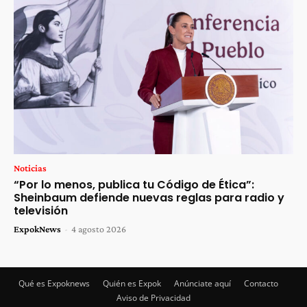
Noticias
“Por lo menos, publica tu Código de Ética”:
Sheinbaum defiende nuevas reglas para radio y
televisión
ExpokNews
-
4 agosto 2026
Qué es Expoknews
Quién es Expok
Anúnciate aquí
Contacto
Aviso de Privacidad